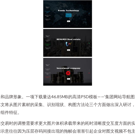
品牌形象。一项下载量达46.85MB的高清PSD模板——‘集团网站导航
本文将从图片素材的采集、识别现状、构图方法论三个方面做出深入研讨
个组件特征。
标交易时的调整需要求更大图片体积承载带来的耗时清晰度交互度方面的
明示意往往因为压层存码间接出现的拖帧会渐渐引起企业对图文视频不包