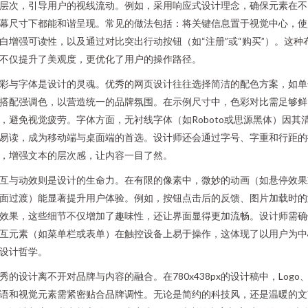
层次，引导用户的视线流动。例如，采用响应式设计理念，确保元素在不
幕尺寸下都能和谐呈现。常见的做法包括：将关键信息置于视觉中心，使
白增强可读性，以及通过对比突出行动按钮（如“注册”或“购买”）。这种
不仅提升了美观度，更优化了用户的操作路径。
彩与字体是设计的灵魂。优秀的网页设计往往选择简洁的配色方案，如单
搭配强调色，以营造统一的品牌氛围。在示例尺寸中，色彩对比需足够鲜
，避免视觉疲劳。字体方面，无衬线字体（如Roboto或思源黑体）因其
易读，成为移动端与桌面端的首选。设计师还会通过字号、字重和行距的
，增强文本的层次感，让内容一目了然。
互与动效则是设计的生命力。在有限的像素中，微妙的动画（如悬停效果
面过渡）能显著提升用户体验。例如，按钮点击后的反馈、图片加载时的
效果，这些细节不仅增加了趣味性，还让界面显得更加流畅。设计师需确
互元素（如菜单栏或表单）在触控设备上易于操作，这体现了以用户为中
设计哲学。
秀的设计离不开对品牌与内容的融合。在780x438px的设计稿中，Logo
语和视觉元素需紧密贴合品牌调性。无论是简约的科技风，还是温暖的文